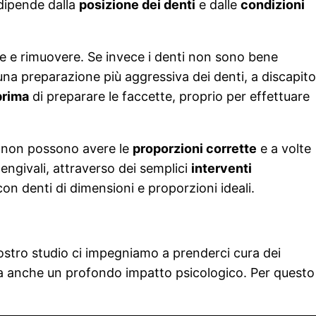
 dipende dalla
posizione dei denti
e dalle
condizioni
are e rimuovere. Se invece i denti non sono bene
na preparazione più aggressiva dei denti, a discapito
prima
di preparare le faccette, proprio per effettuare
te non possono avere le
proporzioni corrette
e a volte
gengivali, attraverso dei semplici
interventi
con denti di dimensioni e proporzioni ideali.
ostro studio ci impegniamo a prenderci cura dei
 ha anche un profondo impatto psicologico. Per questo