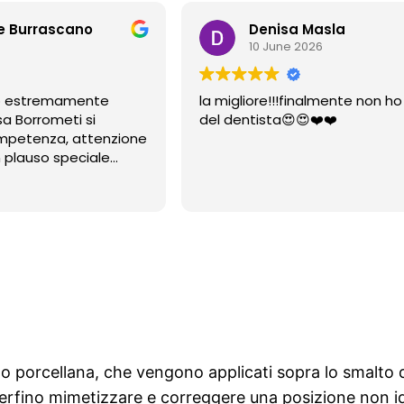
e Burrascano
Denisa Masla
10 June 2026
co estremamente
la migliore!!!finalmente non h
sa Borrometi si
del dentista😍😍❤️❤️
ompetenza, attenzione
n plauso speciale
efania per la sua
patia e la cura che
ziente.
o porcellana, che vengono applicati sopra lo smalto dei
perfino mimetizzare e correggere una posizione non i