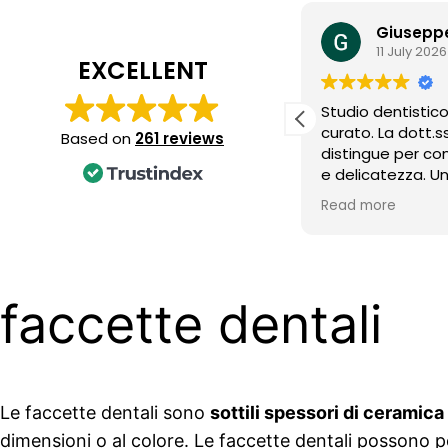
Giuseppe Burrascano
Giusepp
11 July 2026
11 July 2026
EXCELLENT
dio dentistico estremamente
Studio dentisti
ato. La dott.ssa Borrometi si
curato. La dott.s
Based on
261 reviews
tingue per competenza, attenzione
distingue per c
elicatezza. Un plauso speciale
e delicatezza. U
’assistente Stefania per la sua
all’assistente St
d more
Read more
aordinaria simpatia e la cura che
straordinaria sim
erva a ogni paziente.
riserva a ogni pa
faccette dentali
Le faccette dentali sono
sottili spessori di ceramica
dimensioni o al colore. Le faccette dentali possono 